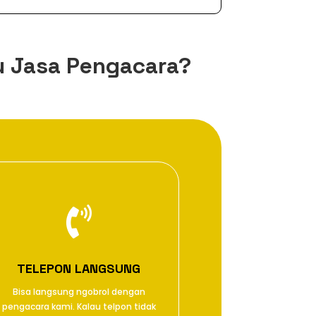
u Jasa Pengacara?

TELEPON LANGSUNG
Bisa langsung ngobrol dengan
pengacara kami. Kalau telpon tidak