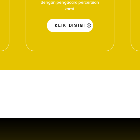
dengan pengacara perceraian
kami.
KLIK DISINI