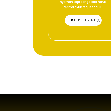
nyaman tapi pengacara harus
terima akun request dulu.
KLIK DISINI