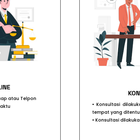
LINE
KON
saap atau Telpon
• Konsultasi dilaku
waktu
tempat yang ditent
• Konsultasi dilakuka