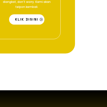
diangkat, don’t worry. Kami akan
telpon kembali.
KLIK DISINI