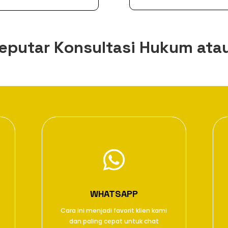
eputar Konsultasi Hukum ata

WHATSAPP
Cara ini menjadi favorit klien kami
dan paling cepat untuk chat