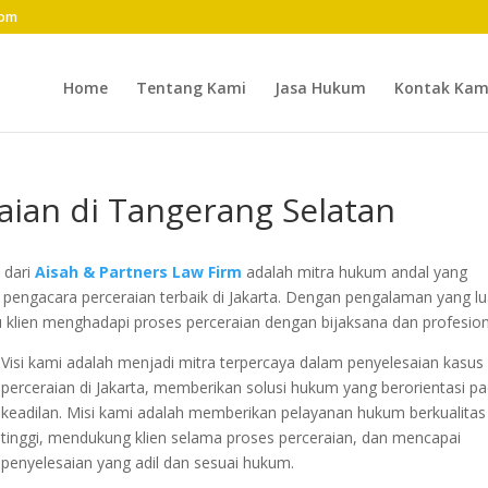
com
Home
Tentang Kami
Jasa Hukum
Kontak Kam
aian di Tangerang Selatan
n
dari
Aisah & Partners Law Firm
adalah mitra hukum andal yang
engacara perceraian terbaik di Jakarta. Dengan pengalaman yang l
 klien menghadapi proses perceraian dengan bijaksana dan profesion
Visi kami adalah menjadi mitra terpercaya dalam penyelesaian kasus
perceraian di Jakarta, memberikan solusi hukum yang berorientasi p
keadilan. Misi kami adalah memberikan pelayanan hukum berkualitas
tinggi, mendukung klien selama proses perceraian, dan mencapai
penyelesaian yang adil dan sesuai hukum.