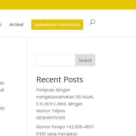
i
Artikel
Jadwalkan Konsultasi
Search
Recent Posts
uas
al
Penipuan dengan
mengatasnamakan Siti Aisah,
S.H.,M.H.C.Med. dengan
ada
Nomor Telpon
085849970439
Nomor Penipu +62 858-4997-
0439 yang mengatas