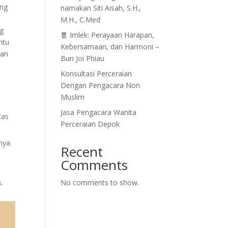
ang
namakan Siti Aisah, S.H.,
M.H., C.Med
g
🧧 Imlek: Perayaan Harapan,
ntu
Kebersamaan, dan Harmoni –
ian
Bun Joi Phiau
Konsultasi Perceraian
Dengan Pengacara Non
Muslim
Jasa Pengacara Wanita
tas
Perceraian Depok
nya
Recent
Comments
.
No comments to show.