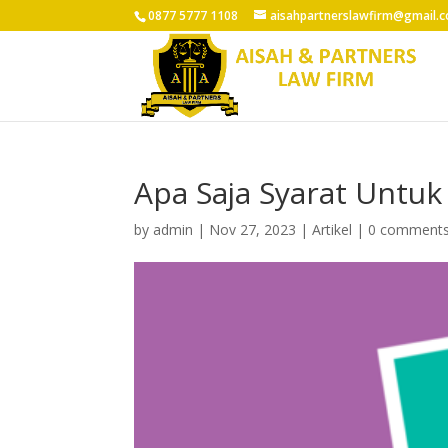
0877 5777 1108
aisahpartnerslawfirm@gmail.
Apa Saja Syarat Untuk 
by
admin
|
Nov 27, 2023
|
Artikel
|
0 comment