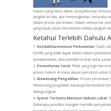
hukum yang harus diikuti, kesejahteraan emosi
langkah ini dan, jika memungkinkan, berusaha 
dalam proses perceraian. Dalam semua hal, pen
yang tepat untuk memastikan bahwa langkah-lan
Ketahui Terlebih Dahulu A
Ketidakharmonisan Perkawinan:
Salah sat
konflik yang tidak dapat diatasi dalam perkawina
ketidaksetiaan, atau ketidakcocokan antar pasa
Permohonan Cerai:
Pihak yang ingin bercer
proses hukum di mana alasan pemohon untuk ber
Wewenang Pengadilan:
Proses perceraian h
Wewenang pengadilan biasanya berdasarkan temp
dilangsungkan.
Syarat Tertentu Menurut Hukum Lokal:
Hu
Beberapa yurisdiksi mungkin memiliki persyarata
tersebut sebelum mengajukan perceraian.