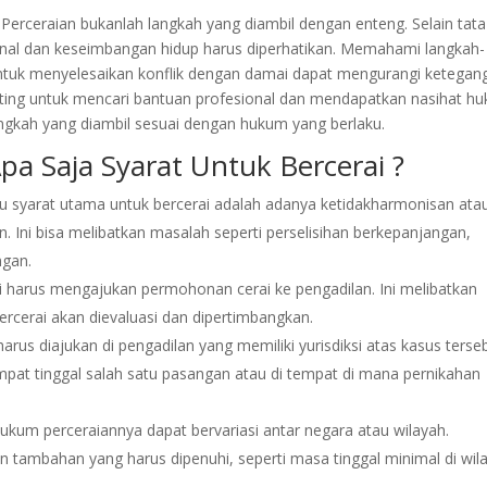
Perceraian bukanlah langkah yang diambil dengan enteng. Selain tata
onal dan keseimbangan hidup harus diperhatikan. Memahami langkah-
untuk menyelesaikan konflik dengan damai dapat mengurangi ketegan
ting untuk mencari bantuan profesional dan mendapatkan nasihat h
gkah yang diambil sesuai dengan hukum yang berlaku.
pa Saja Syarat Untuk Bercerai ?
u syarat utama untuk bercerai adalah adanya ketidakharmonisan ata
n. Ini bisa melibatkan masalah seperti perselisihan berkepanjangan,
ngan.
ai harus mengajukan permohonan cerai ke pengadilan. Ini melibatkan
cerai akan dievaluasi dan dipertimbangkan.
arus diajukan di pengadilan yang memiliki yurisdiksi atas kasus terseb
at tinggal salah satu pasangan atau di tempat di mana pernikahan
kum perceraiannya dapat bervariasi antar negara atau wilayah.
n tambahan yang harus dipenuhi, seperti masa tinggal minimal di wil