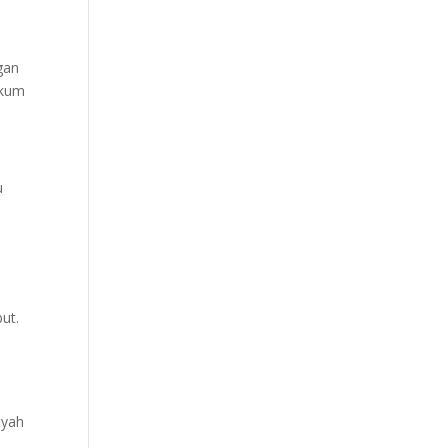
gan
ukum
u
ut.
ayah