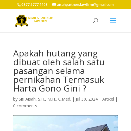
0877 5777 1108
aisahpartnerslawfirm@gmail.com
Apakah hutang yang
dibuat oleh salah satu
pasangan selama
pernikahan Termasuk
Harta Gono Gini ?
by
Siti Aisah, S.H., M.H., C.Med.
|
Jul 30, 2024
|
Artikel
|
0 comments