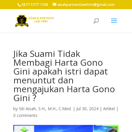
0877 5777 1108
aisahpartnerslawfirm@gmail.com
Jika Suami Tidak
Membagi Harta Gono
Gini apakah istri dapat
menuntut dan
mengajukan Harta Gono
Gini ?
by
Siti Aisah, S.H., M.H., C.Med.
|
Jul 30, 2024
|
Artikel
|
0 comments