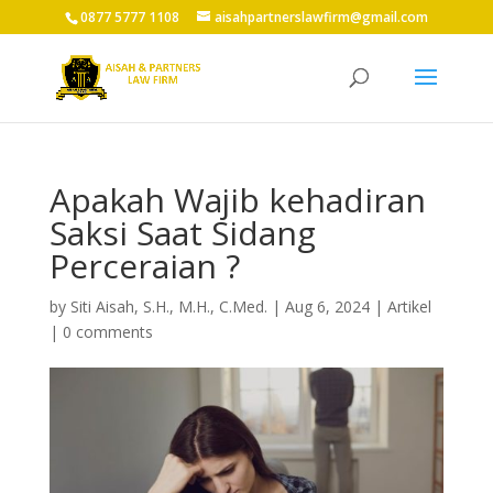
0877 5777 1108
aisahpartnerslawfirm@gmail.com
Apakah Wajib kehadiran
Saksi Saat Sidang
Perceraian ?
by
Siti Aisah, S.H., M.H., C.Med.
|
Aug 6, 2024
|
Artikel
|
0 comments