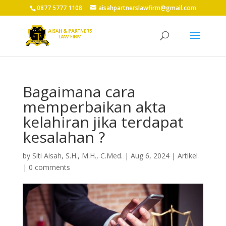
0877 5777 1108
aisahpartnerslawfirm@gmail.com
Bagaimana cara
memperbaikan akta
kelahiran jika terdapat
kesalahan ?
by
Siti Aisah, S.H., M.H., C.Med.
|
Aug 6, 2024
|
Artikel
|
0 comments