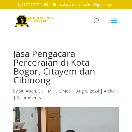
0877 5777 1108
aisahpartnerslawfirm@gmail.com
Jasa Pengacara
Perceraian di Kota
Bogor, Citayem dan
Cibinong
by
Siti Aisah, S.H., M.H., C.Med.
|
Aug 6, 2024
|
Artikel
|
0 comments