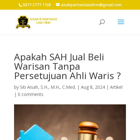
0877 5777 1108
aisahpartnerslawfirm@gmail.com
Apakah SAH Jual Beli
Warisan Tanpa
Persetujuan Ahli Waris ?
by
Siti Aisah, S.H., M.H., C.Med.
|
Aug 8, 2024
|
Artikel
|
0 comments