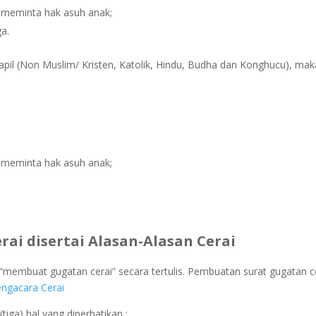
a meminta hak asuh anak;
ga.
pil (Non Muslim/ Kristen, Katolik, Hindu, Budha dan Konghucu), mak
a meminta hak asuh anak;
ai disertai Alasan-Alasan Cerai
 “membuat gugatan cerai” secara tertulis. Pembuatan surat gugatan c
ngacara Cerai
iga) hal yang diperhatikan :