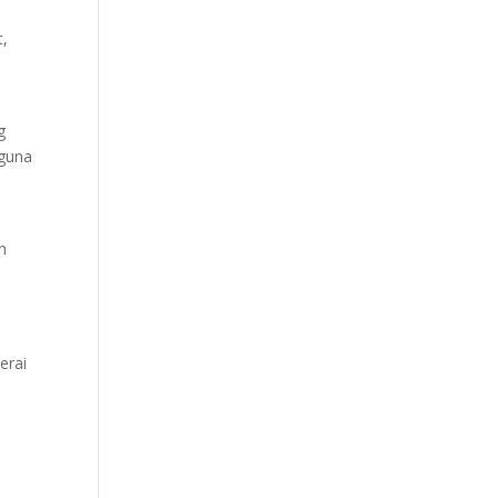
t,
g
 guna
n
erai