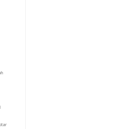
ah
l
itar