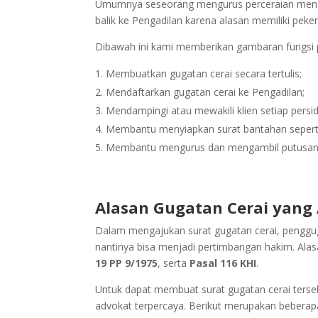
Umumnya seseorang mengurus perceraian menggu
balik ke Pengadilan karena alasan memiliki peker
Dibawah ini kami memberikan gambaran fungsi p
Membuatkan gugatan cerai secara tertulis;
Mendaftarkan gugatan cerai ke Pengadilan;
Mendampingi atau mewakili klien setiap persi
Membantu menyiapkan surat bantahan seperti r
Membantu mengurus dan mengambil putusan d
Alasan Gugatan Cerai yan
Dalam mengajukan surat gugatan cerai, penggug
nantinya bisa menjadi pertimbangan hakim. Alasa
19
PP 9/1975
, serta
Pasal 116
KHI
.
Untuk dapat membuat surat gugatan cerai ter
advokat terpercaya. Berikut merupakan beberap