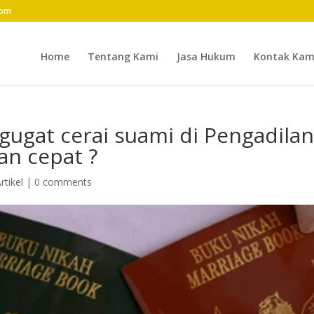
com
Home
Tentang Kami
Jasa Hukum
Kontak Kam
ugat cerai suami di Pengadila
n cepat ?
rtikel
|
0 comments