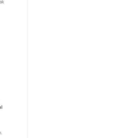
ak
g
al
n.