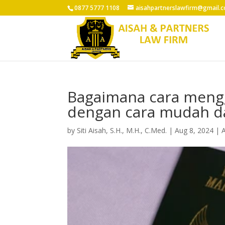
0877 5777 1108
aisahpartnerslawfirm@gmail.
Bagaimana cara mengg
dengan cara mudah da
by
Siti Aisah, S.H., M.H., C.Med.
|
Aug 8, 2024
|
A