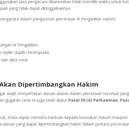
nakan jasa pengacara dikarenakan tidak memiliki waktu untuk bol
jaan yang tidak dapat ditinggalkannya.
engacara dalam pengurusan perceraian di Pengadilan seperti:
dangan di Pengadilan;
eplik/ duplik/ kesimpulan;
an akta cerai.
g Akan Dipertimbangkan Hakim
at wajib menyertakan alasan-alasan dalam perceraian tersebut yan
n gugatan cerai ini juga telah diatur
Pasal 39
UU Perkawinan
,
Pas
sebut, Anda dapat meminta bantuan kepada konsultan hukum maupun
a alasan yang dapat dipertimbangkan hakim dalam perkara perceraia