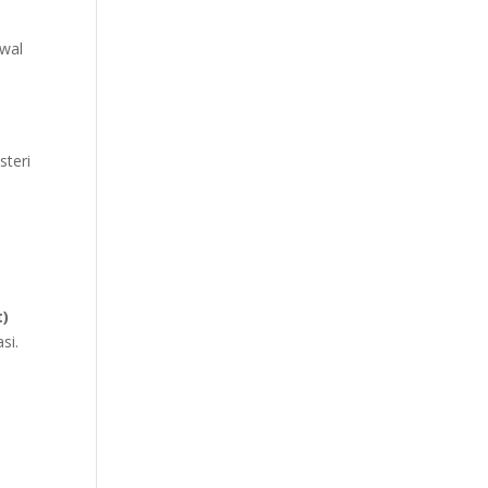
dwal
steri
t)
si.