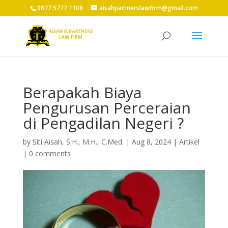
0877 5777 1108
aisahpartnerslawfirm@gmail.com
Berapakah Biaya
Pengurusan Perceraian
di Pengadilan Negeri ?
by
Siti Aisah, S.H., M.H., C.Med.
|
Aug 8, 2024
|
Artikel
|
0 comments