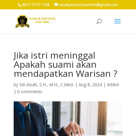
0877 5777 1108
aisahpartnerslawfirm@gmail.com
Jika istri meninggal
Apakah suami akan
mendapatkan Warisan ?
by
Siti Aisah, S.H., M.H., C.Med.
|
Aug 8, 2024
|
Artikel
|
0 comments