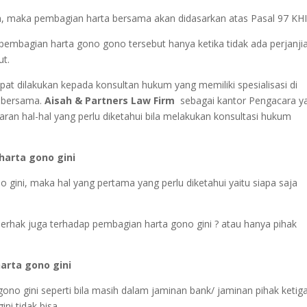
 maka pembagian harta bersama akan didasarkan atas Pasal 97 KHI
pembagian harta gono gono tersebut hanya ketika tidak ada perjanji
ut.
at dilakukan kepada konsultan hukum yang memiliki spesialisasi di
 bersama.
Aisah & Partners Law Firm
sebagai kantor Pengacara y
n hal-hal yang perlu diketahui bila melakukan konsultasi hukum
harta gono gini
o gini, maka hal yang pertama yang perlu diketahui yaitu siapa saja
erhak juga terhadap pembagian harta gono gini ? atau hanya pihak
arta gono gini
ono gini seperti bila masih dalam jaminan bank/ jaminan pihak ketiga
i tidak bisa.