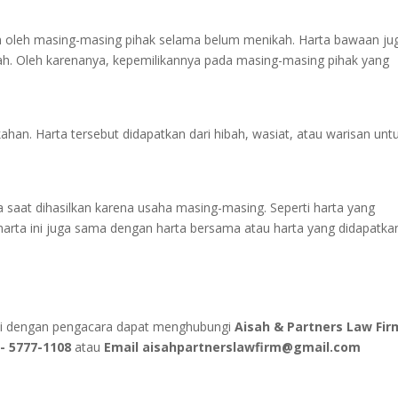
 oleh masing-masing pihak selama belum menikah. Harta bawaan ju
iah. Oleh karenanya, kepemilikannya pada masing-masing pihak yang
ikahan. Harta tersebut didapatkan dari hibah, wasiat, atau warisan unt
a saat dihasilkan karena usaha masing-masing. Seperti harta yang
 harta ini juga sama dengan harta bersama atau harta yang didapatka
ni dengan pengacara dapat menghubungi
Aisah & Partners Law Fir
- 5777-1108
atau
Email
aisahpartnerslawfirm@gmail.com