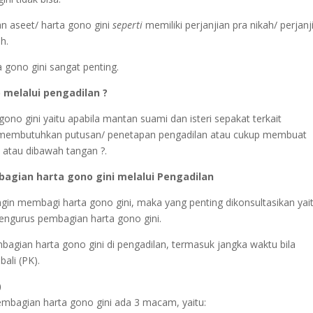
an aseet/ harta gono gini
seperti
memiliki perjanjian pra nikah/ perjanj
h.
 gono gini sangat penting.
 melalui pengadilan ?
ono gini yaitu apabila mantan suami dan isteri sepakat terkait
b membutuhkan putusan/ penetapan pengadilan atau cukup membuat
s atau dibawah tangan ?.
agian harta gono gini melalui Pengadilan
 ingin membagi harta gono gini, maka yang penting dikonsultasikan yai
mengurus pembagian harta gono gini.
bagian harta gono gini di pengadilan, termasuk jangka waktu bila
ali (PK).
)
mbagian harta gono gini ada 3 macam, yaitu: