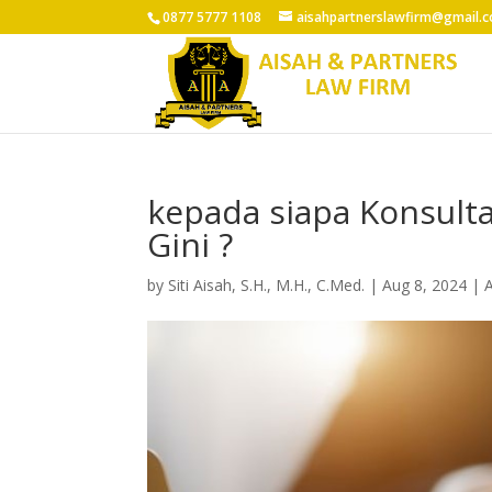
0877 5777 1108
aisahpartnerslawfirm@gmail.
kepada siapa Konsul
Gini ?
by
Siti Aisah, S.H., M.H., C.Med.
|
Aug 8, 2024
|
A