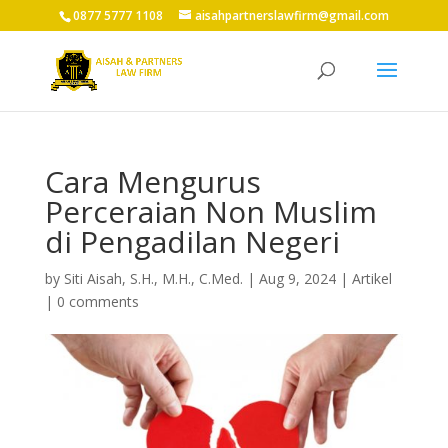
0877 5777 1108
aisahpartnerslawfirm@gmail.com
Cara Mengurus
Perceraian Non Muslim
di Pengadilan Negeri
by
Siti Aisah, S.H., M.H., C.Med.
|
Aug 9, 2024
|
Artikel
|
0 comments