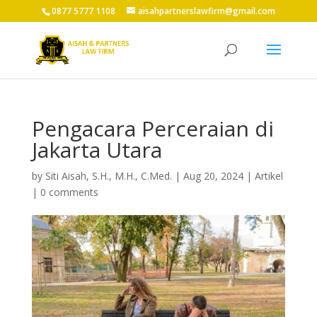
0877 5777 1108
aisahpartnerslawfirm@gmail.com
Pengacara Perceraian di
Jakarta Utara
by
Siti Aisah, S.H., M.H., C.Med.
|
Aug 20, 2024
|
Artikel
|
0 comments