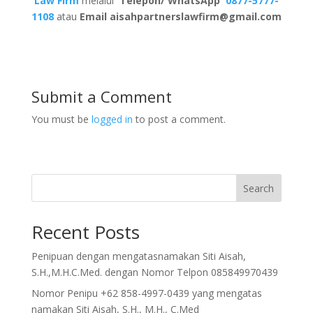
Law Firm
melalui
Telepon/ WhatsApp
0877-5777-
1108
atau
Email
aisahpartnerslawfirm@gmail.com
Submit a Comment
You must be
logged in
to post a comment.
Search
Recent Posts
Penipuan dengan mengatasnamakan Siti Aisah,
S.H.,M.H.C.Med. dengan Nomor Telpon 085849970439
Nomor Penipu +62 858-4997-0439 yang mengatas
namakan Siti Aisah, S.H., M.H., C.Med