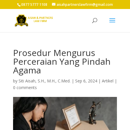
0877 5777 1108
aisahpartnerslawfirm@gmail.com
Prosedur Mengurus
Perceraian Yang Pindah
Agama
by
Siti Aisah, S.H., M.H., C.Med.
|
Sep 6, 2024
|
Artikel
|
0 comments