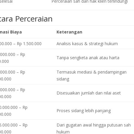
selesai
Perceraian sah dan hak klien terlindungi
cara Perceraian
masi Biaya
Keterangan
00.000 – Rp 1.500.000
Analisis kasus & strategi hukum
.000.000 – Rp
Tanpa sengketa anak atau harta
0.000
.000.000 – Rp
Termasuk mediasi & pendampingan
00.000
sidang
.000.000 – Rp
Disesuaikan jumlah dan nilai aset
00.000
0.000.000 – Rp
Proses sidang lebih panjang
00.000
5.000.000 – Rp
Dari gugatan awal hingga putusan sah
00.000
hukum