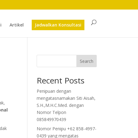
i
Artikel
Jadwalkan Konsultasi
Search
Recent Posts
Penipuan dengan
mengatasnamakan Siti Aisah,
ak,
S.H.,M.H.C.Med. dengan
onal
Nomor Telpon
085849970439
idak
Nomor Penipu +62 858-4997-
0439 yang mengatas