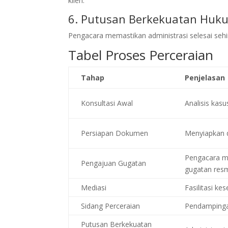
klien.
6. Putusan Berkekuatan Huk
Pengacara memastikan administrasi selesai sehi
Tabel Proses Perceraian
Tahap
Penjelasan
Konsultasi Awal
Analisis kasu
Persiapan Dokumen
Menyiapkan 
Pengacara m
Pengajuan Gugatan
gugatan res
Mediasi
Fasilitasi k
Sidang Perceraian
Pendampinga
Putusan Berkekuatan