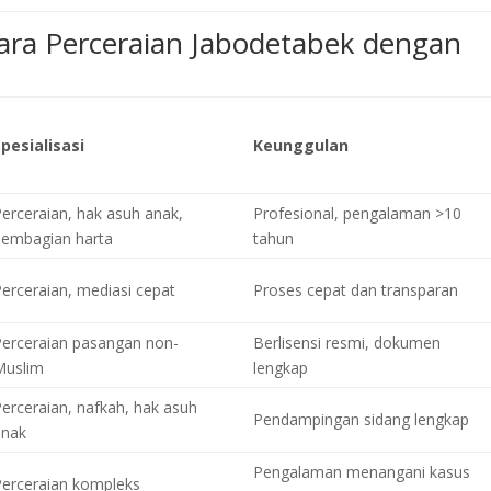
ara Perceraian Jabodetabek dengan
Spesialisasi
Keunggulan
Perceraian, hak asuh anak,
Profesional, pengalaman >10
pembagian harta
tahun
Perceraian, mediasi cepat
Proses cepat dan transparan
Perceraian pasangan non-
Berlisensi resmi, dokumen
Muslim
lengkap
Perceraian, nafkah, hak asuh
Pendampingan sidang lengkap
anak
Pengalaman menangani kasus
Perceraian kompleks