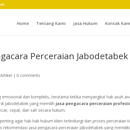
com
Home
Tentang Kami
Jasa Hukum
Kontak Kam
gacara Perceraian Jabodetabek
|
Artikel
|
0 comments
g emosional dan kompleks, terutama ketika menyangkut hak asuh an
 di Jabodetabek yang memilih
jasa pengacara perceraian profesi
ncar, cepat, dan sah secara hukum.
enting agar hak-hak hukum klien terlindungi dan proses perceraian t
s rekomendasi jasa pengacara perceraian Jabodetabek yang memiliki