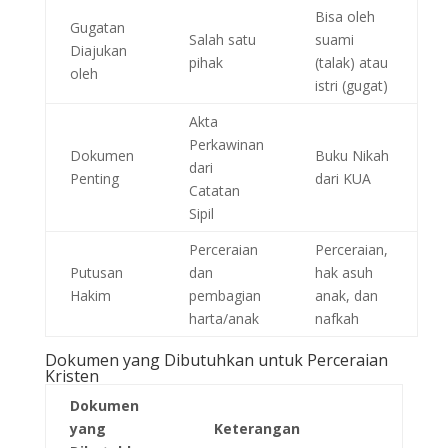
Bisa oleh
Gugatan
Salah satu
suami
Diajukan
pihak
(talak) atau
oleh
istri (gugat)
Akta
Perkawinan
Dokumen
Buku Nikah
dari
Penting
dari KUA
Catatan
Sipil
Perceraian
Perceraian,
Putusan
dan
hak asuh
Hakim
pembagian
anak, dan
harta/anak
nafkah
Dokumen yang Dibutuhkan untuk Perceraian
Kristen
Dokumen
yang
Keterangan