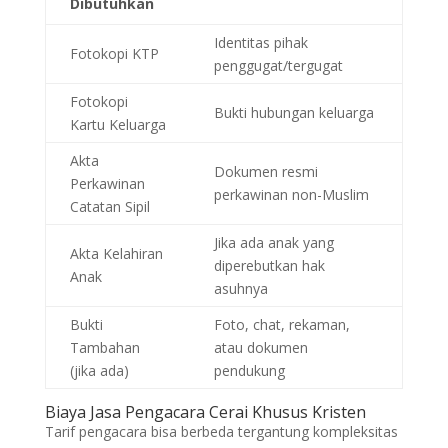
Dibutuhkan
Identitas pihak
Fotokopi KTP
penggugat/tergugat
Fotokopi
Bukti hubungan keluarga
Kartu Keluarga
Akta
Dokumen resmi
Perkawinan
perkawinan non-Muslim
Catatan Sipil
Jika ada anak yang
Akta Kelahiran
diperebutkan hak
Anak
asuhnya
Bukti
Foto, chat, rekaman,
Tambahan
atau dokumen
(jika ada)
pendukung
Biaya Jasa Pengacara Cerai Khusus Kristen
Tarif pengacara bisa berbeda tergantung kompleksitas