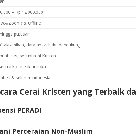
lan
0.000 – Rp 12.000.000
 (WA/Zoom) & Offline
l hingga putusan
, akta nikah, data anak, bukti pendukung
nal, etis, sesuai nilai Kristen
sesuai kode etik advokat
tabek & seluruh Indonesia
cara Cerai Kristen yang Terbaik d
sensi PERADI
ani Perceraian Non-Muslim