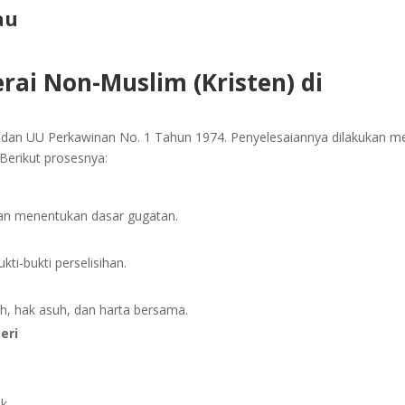
au
rai Non-Muslim (Kristen) di
 dan UU Perkawinan No. 1 Tahun 1974. Penyelesaiannya dilakukan me
Berikut prosesnya:
an menentukan dasar gugatan.
ti-bukti perselisihan.
ah, hak asuh, dan harta bersama.
eri
k.