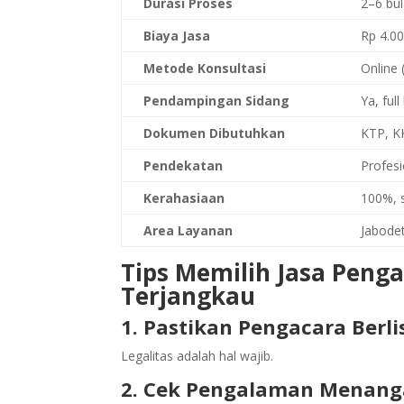
Durasi Proses
2–6 bu
Biaya Jasa
Rp 4.00
Metode Konsultasi
Online
Pendampingan Sidang
Ya, ful
Dokumen Dibutuhkan
KTP, KK
Pendekatan
Profesio
Kerahasiaan
100%, 
Area Layanan
Jabode
Tips Memilih Jasa Penga
Terjangkau
1. Pastikan Pengacara Berli
Legalitas adalah hal wajib.
2. Cek Pengalaman Menang