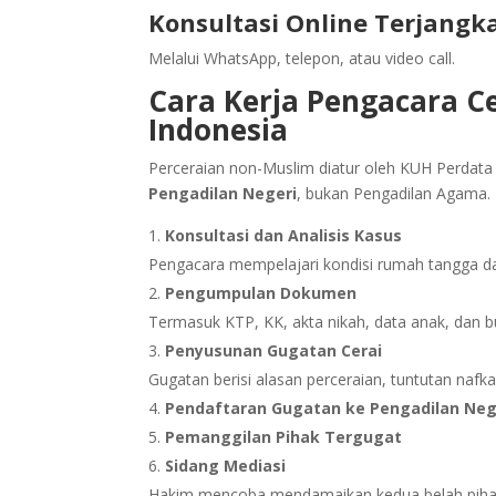
Konsultasi Online Terjangk
Melalui WhatsApp, telepon, atau video call.
Cara Kerja Pengacara Ce
Indonesia
Perceraian non-Muslim diatur oleh KUH Perdata
Pengadilan Negeri
, bukan Pengadilan Agama. 
Konsultasi dan Analisis Kasus
Pengacara mempelajari kondisi rumah tangga d
Pengumpulan Dokumen
Termasuk KTP, KK, akta nikah, data anak, dan buk
Penyusunan Gugatan Cerai
Gugatan berisi alasan perceraian, tuntutan nafk
Pendaftaran Gugatan ke Pengadilan Neg
Pemanggilan Pihak Tergugat
Sidang Mediasi
Hakim mencoba mendamaikan kedua belah piha