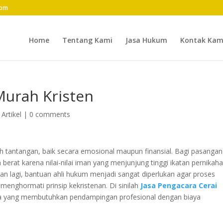
com
Home
Tentang Kami
Jasa Hukum
Kontak Kam
Murah Kristen
|
Artikel
|
0 comments
 tantangan, baik secara emosional maupun finansial. Bagi pasangan
 berat karena nilai-nilai iman yang menjunjung tinggi ikatan pernikaha
n lagi, bantuan ahli hukum menjadi sangat diperlukan agar proses
p menghormati prinsip kekristenan. Di sinilah
Jasa Pengacara Cerai
eka yang membutuhkan pendampingan profesional dengan biaya