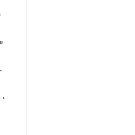
i
is
ya
rut.