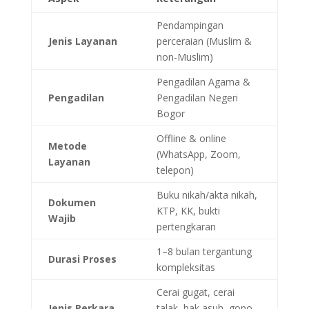
Pendampingan
Jenis Layanan
perceraian (Muslim &
non-Muslim)
Pengadilan Agama &
Pengadilan
Pengadilan Negeri
Bogor
Offline & online
Metode
(WhatsApp, Zoom,
Layanan
telepon)
Buku nikah/akta nikah,
Dokumen
KTP, KK, bukti
Wajib
pertengkaran
1–8 bulan tergantung
Durasi Proses
kompleksitas
Cerai gugat, cerai
Jenis Perkara
talak, hak asuh, gono-