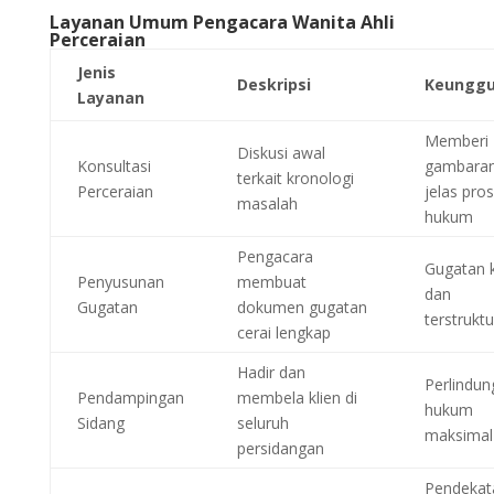
Layanan Umum Pengacara Wanita Ahli
Perceraian
Jenis
Deskripsi
Keunggu
Layanan
Memberi
Diskusi awal
Konsultasi
gambara
terkait kronologi
Perceraian
jelas pro
masalah
hukum
Pengacara
Gugatan 
Penyusunan
membuat
dan
Gugatan
dokumen gugatan
terstruktu
cerai lengkap
Hadir dan
Perlindun
Pendampingan
membela klien di
hukum
Sidang
seluruh
maksimal
persidangan
Pendekat