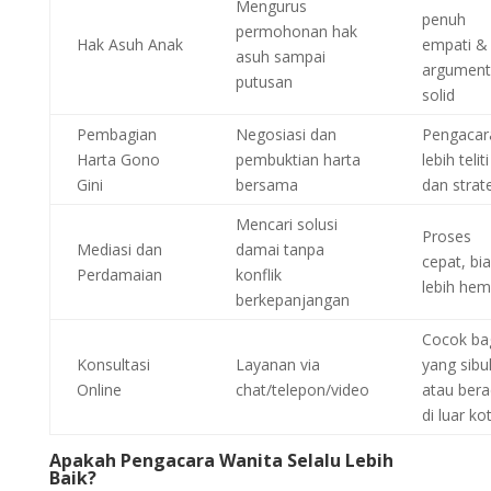
Mengurus
penuh
permohonan hak
Hak Asuh Anak
empati &
asuh sampai
argument
putusan
solid
Pembagian
Negosiasi dan
Pengacar
Harta Gono
pembuktian harta
lebih teliti
Gini
bersama
dan strat
Mencari solusi
Proses
Mediasi dan
damai tanpa
cepat, bi
Perdamaian
konflik
lebih hem
berkepanjangan
Cocok ba
Konsultasi
Layanan via
yang sibu
Online
chat/telepon/video
atau ber
di luar ko
Apakah Pengacara Wanita Selalu Lebih
Baik?