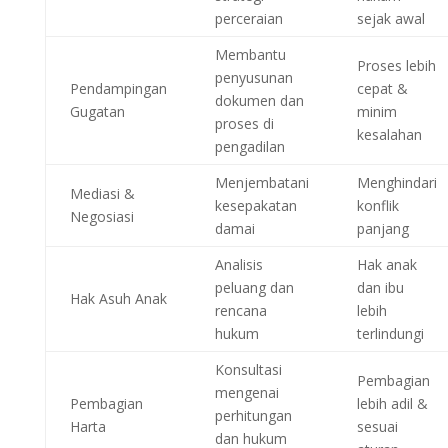
perceraian
sejak awal
Membantu
Proses lebih
penyusunan
Pendampingan
cepat &
dokumen dan
Gugatan
minim
proses di
kesalahan
pengadilan
Menjembatani
Menghindari
Mediasi &
kesepakatan
konflik
Negosiasi
damai
panjang
Analisis
Hak anak
peluang dan
dan ibu
Hak Asuh Anak
rencana
lebih
hukum
terlindungi
Konsultasi
Pembagian
mengenai
Pembagian
lebih adil &
perhitungan
Harta
sesuai
dan hukum