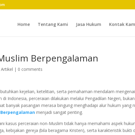
com
Home
Tentang Kami
Jasa Hukum
Kontak Kam
 Muslim Berpengalaman
|
Artikel
|
0 comments
utuhkan kejelian, ketelitian, serta pemahaman mendalam mengena
 di Indonesia, perceraian dilakukan melalui Pengadilan Negeri, bukan
at banyak pasangan merasa bingung menghadapi alur hukum yang r
m Berpengalaman
menjadi sangat penting.
ni kasus perceraian non-Muslim tidak hanya memahami aspek huk
 kebijakan gereja (bila beragama Kristen), serta karakteristik bukti 