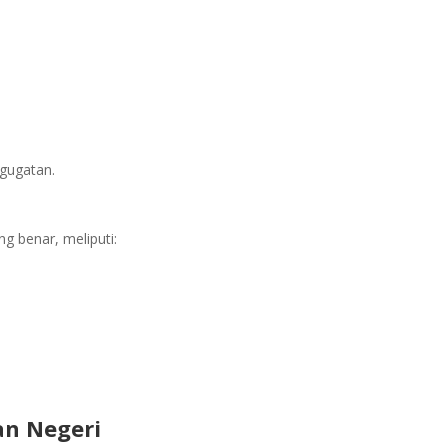
gugatan.
g benar, meliputi:
an Negeri