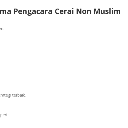
ama Pengacara Cerai Non Muslim
en:
tegi terbaik.
erti: