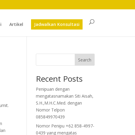
i
Artikel
Jadwalkan Konsultasi
Search
Recent Posts
Penipuan dengan
i
mengatasnamakan Siti Aisah,
S.H.,M.H.C.Med. dengan
umit.
Nomor Telpon
085849970439
um
Nomor Penipu +62 858-4997-
dan
0439 yang mengatas