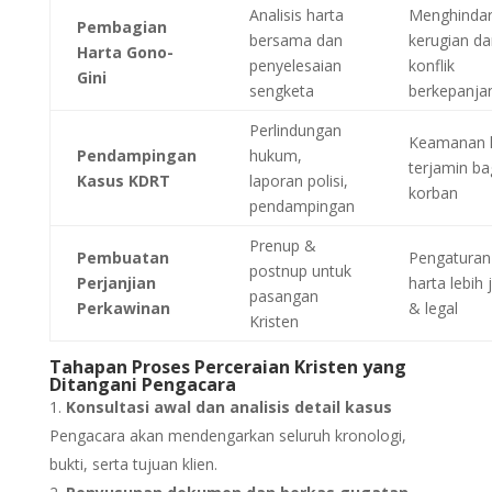
Analisis harta
Menghindar
Pembagian
bersama dan
kerugian da
Harta Gono-
penyelesaian
konflik
Gini
sengketa
berkepanja
Perlindungan
Keamanan l
Pendampingan
hukum,
terjamin ba
Kasus KDRT
laporan polisi,
korban
pendampingan
Prenup &
Pembuatan
Pengaturan
postnup untuk
Perjanjian
harta lebih 
pasangan
Perkawinan
& legal
Kristen
Tahapan Proses Perceraian Kristen yang
Ditangani Pengacara
Konsultasi awal dan analisis detail kasus
Pengacara akan mendengarkan seluruh kronologi,
bukti, serta tujuan klien.