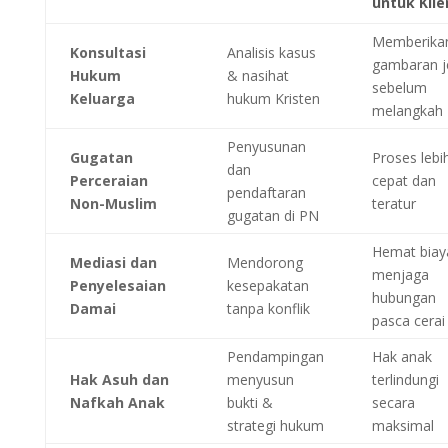
untuk Klie
Memberika
Konsultasi
Analisis kasus
gambaran j
Hukum
& nasihat
sebelum
Keluarga
hukum Kristen
melangkah
Penyusunan
Gugatan
Proses lebi
dan
Perceraian
cepat dan
pendaftaran
Non-Muslim
teratur
gugatan di PN
Hemat biay
Mediasi dan
Mendorong
menjaga
Penyelesaian
kesepakatan
hubungan
Damai
tanpa konflik
pasca cerai
Pendampingan
Hak anak
Hak Asuh dan
menyusun
terlindungi
Nafkah Anak
bukti &
secara
strategi hukum
maksimal