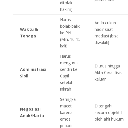
ditolak
hakim)
Harus
Anda cukup
bolak-balik
Waktu &
hadir saat
ke PN
Tenaga
mediasi (bisa
(Min. 10-15
diwakili)
kali)
Harus
mengurus
Diurus hingga
Administrasi
sendiri ke
Akta Cerai fisik
Sipil
Capil
keluar
setelah
inkrah
Seringkali
macet
Ditengahi
Negosiasi
karena
secara objektif
Anak/Harta
emosi
oleh ahli hukum
pribadi