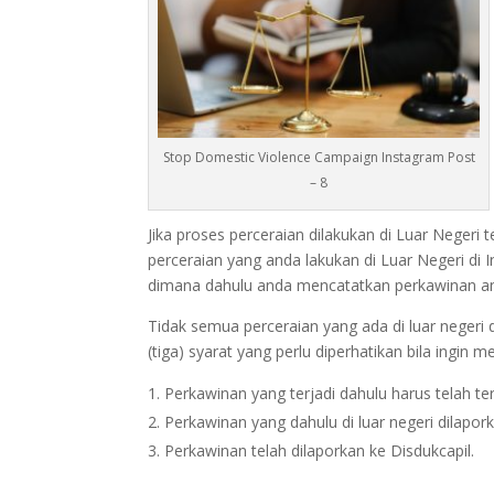
Stop Domestic Violence Campaign Instagram Post
– 8
Jika proses perceraian dilakukan di Luar Negeri t
perceraian yang anda lakukan di Luar Negeri di 
dimana dahulu anda mencatatkan perkawinan a
Tidak semua perceraian yang ada di luar negeri d
(tiga) syarat yang perlu diperhatikan bila ingin m
Perkawinan yang terjadi dahulu harus telah ter
Perkawinan yang dahulu di luar negeri dilapo
Perkawinan telah dilaporkan ke Disdukcapil.