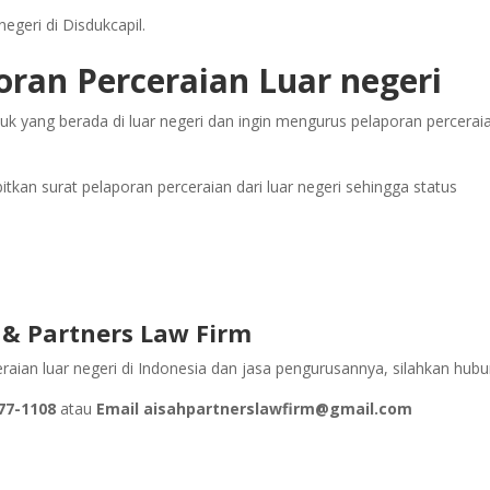
egeri di Disdukcapil.
ran Perceraian Luar negeri
k yang berada di luar negeri dan ingin mengurus pelaporan percerai
itkan surat pelaporan perceraian dari luar negeri sehingga status
 & Partners Law Firm
eraian luar negeri di Indonesia dan jasa pengurusannya, silahkan hubun
77-1108
atau
Email
aisahpartnerslawfirm@gmail.com