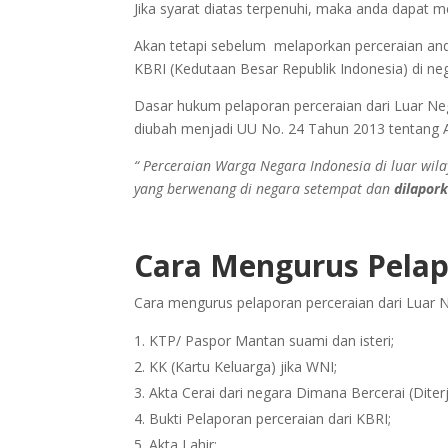
Jika syarat diatas terpenuhi, maka anda dapat m
Akan tetapi sebelum melaporkan perceraian anda
KBRI (Kedutaan Besar Republik Indonesia) di ne
Dasar hukum pelaporan perceraian dari Luar Ne
diubah menjadi UU No. 24 Tahun 2013 tentang A
“ Perceraian Warga Negara Indonesia di luar wil
yang berwenang di negara setempat dan
dilapor
Cara Mengurus Pelap
Cara mengurus pelaporan perceraian dari Luar N
KTP/ Paspor Mantan suami dan isteri;
KK (Kartu Keluarga) jika WNI;
Akta Cerai dari negara Dimana Bercerai (Di
Bukti Pelaporan perceraian dari KBRI;
Akta Lahir;