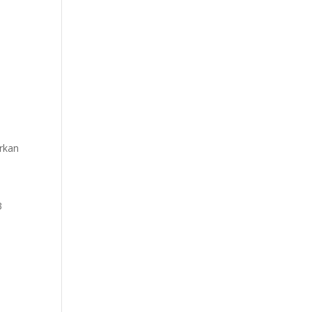
rkan
3