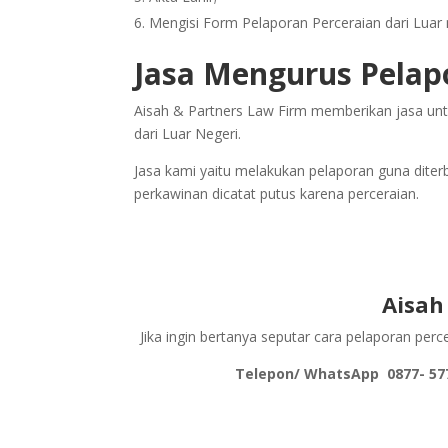
Mengisi Form Pelaporan Perceraian dari Luar n
Jasa Mengurus Pelapo
Aisah & Partners Law Firm memberikan jasa untu
dari Luar Negeri.
Jasa kami yaitu melakukan pelaporan guna diterb
perkawinan dicatat putus karena perceraian.
Aisah
Jika ingin bertanya seputar cara pelaporan perc
Telepon/ WhatsApp
0877- 57