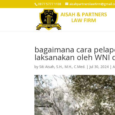
0877 5777 1108
aisahpartnerslawfirm@gmail.
bagaimana cara pelapo
laksanakan oleh WNI di
by
Siti Aisah, S.H., M.H., C.Med.
|
Jul 30, 2024
|
A