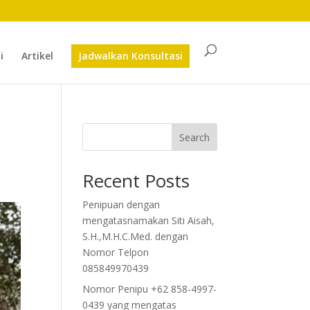
i
Artikel
Jadwalkan Konsultasi
Search
Recent Posts
Penipuan dengan
mengatasnamakan Siti Aisah,
S.H.,M.H.C.Med. dengan
Nomor Telpon
085849970439
Nomor Penipu +62 858-4997-
0439 yang mengatas