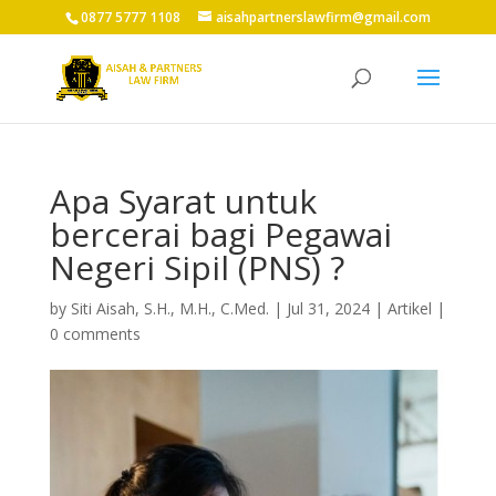
0877 5777 1108
aisahpartnerslawfirm@gmail.com
Apa Syarat untuk
bercerai bagi Pegawai
Negeri Sipil (PNS) ?
by
Siti Aisah, S.H., M.H., C.Med.
|
Jul 31, 2024
|
Artikel
|
0 comments