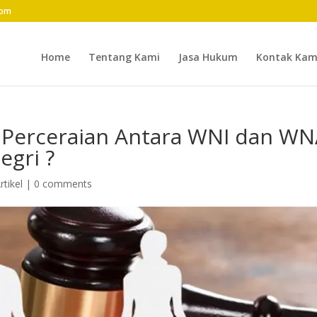
com
Home
Tentang Kami
Jasa Hukum
Kontak Kam
Perceraian Antara WNI dan W
egri ?
rtikel
|
0 comments