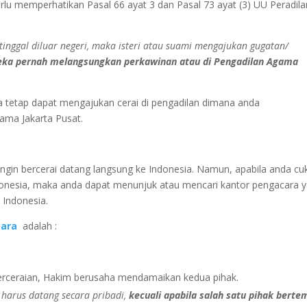
lu memperhatikan Pasal 66 ayat 3 dan Pasal 73 ayat (3) UU Peradila
tinggal diluar negeri, maka isteri atau suami mengajukan gugatan/
reka pernah melangsungkan perkawinan atau di Pengadilan Agama
a tetap dapat mengajukan cerai di pengadilan dimana anda
ama Jakarta Pusat.
 ingin bercerai datang langsung ke Indonesia. Namun, apabila anda cu
 Indonesia, maka anda dapat menunjuk atau mencari kantor pengacara 
 Indonesia.
cara
adalah :
erceraian, Hakim berusaha mendamaikan kedua pihak.
 harus datang secara pribadi,
kecuali apabila salah satu pihak berte