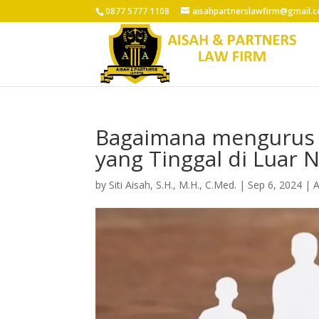
0877 5777 1108
aisahpartnerslawfirm@gmail.
Bagaimana mengurus 
yang Tinggal di Luar N
by
Siti Aisah, S.H., M.H., C.Med.
|
Sep 6, 2024
|
A