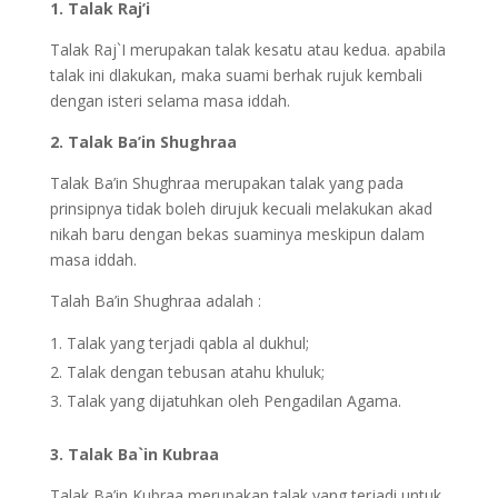
1. Talak Raj’i
Talak Raj`I merupakan talak kesatu atau kedua. apabila
talak ini dlakukan, maka suami berhak rujuk kembali
dengan isteri selama masa iddah.
2. Talak Ba’in Shughraa
Talak Ba’in Shughraa merupakan talak yang pada
prinsipnya tidak boleh dirujuk kecuali melakukan akad
nikah baru dengan bekas suaminya meskipun dalam
masa iddah.
Talah Ba’in Shughraa adalah :
Talak yang terjadi qabla al dukhul;
Talak dengan tebusan atahu khuluk;
Talak yang dijatuhkan oleh Pengadilan Agama.
3. Talak Ba`in Kubraa
Talak Ba’in Kubraa merupakan talak yang terjadi untuk