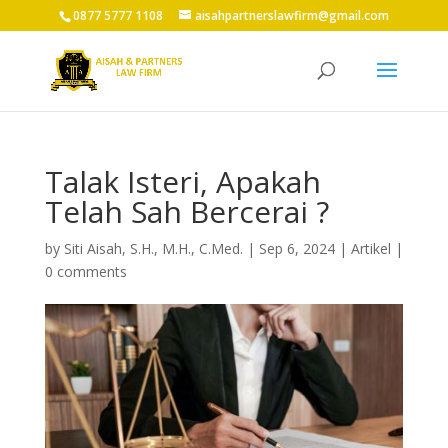
0877 5777 1108
aisahpartnerslawfirm@gmail.com
Talak Isteri, Apakah
Telah Sah Bercerai ?
by
Siti Aisah, S.H., M.H., C.Med.
|
Sep 6, 2024
|
Artikel
|
0 comments