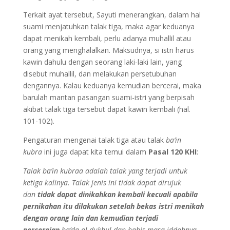
Terkait ayat tersebut, Sayuti menerangkan, dalam hal
suami menjatuhkan talak tiga, maka agar keduanya
dapat menikah kembali, perlu adanya muhallil atau
orang yang menghalalkan. Maksudnya, si istri harus
kawin dahulu dengan seorang laki-laki lain, yang
disebut muhallil, dan melakukan persetubuhan
dengannya. Kalau keduanya kemudian bercerai, maka
barulah mantan pasangan suami-istri yang berpisah
akibat talak tiga tersebut dapat kawin kembali (hal.
101-102).
Pengaturan mengenai talak tiga atau talak
ba’in
kubra
ini juga dapat kita temui dalam
Pasal 120 KHI
:
Talak ba’in kubraa adalah talak yang terjadi untuk
ketiga kalinya. Talak jenis ini tidak dapat dirujuk
dan
tidak dapat dinikahkan kembali
kecuali apabila
pernikahan itu dilakukan setelah bekas istri menikah
dengan orang lain dan kemudian terjadi
perceraian
ba’da al dukhul dan habis masa iddahnya.