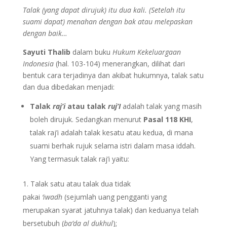
Talak (yang dapat dirujuk) itu dua kali. (Setelah itu
suami dapat) menahan dengan bak atau melepaskan
dengan baik…
Sayuti Thalib
dalam buku
Hukum Kekeluargaan
Indonesia
(hal. 103-104) menerangkan, dilihat dari
bentuk cara terjadinya dan akibat hukumnya, talak satu
dan dua dibedakan menjadi:
Talak
raj’i
atau talak
ruj’I
adalah talak yang masih
boleh dirujuk. Sedangkan menurut
Pasal 118 KHI
,
talak raj’i adalah talak kesatu atau kedua, di mana
suami berhak rujuk selama istri dalam masa iddah.
Yang termasuk talak raj’i yaitu:
Talak satu atau talak dua tidak
pakai
‘iwadh
(sejumlah uang pengganti yang
merupakan syarat jatuhnya talak) dan keduanya telah
bersetubuh (
ba’da al dukhul
);