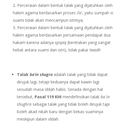
Perceraian dalam bentuk talak yang dijatuhkan oleh
hakim agama berdasarkan proses
ila’
, yaitu sumpah si
suami tidak akan mencampuri istrinya;
Perceraian dalam bentuk talak yang dijatuhkan oleh
hakim agama berdasarkan persamaan pendapat dua
hakam karena adanya
syiqaq
(keretakan yang sangat
hebat antara suami dan istri), tidak pakai
‘iwadh
Talak
ba’in shugra
adalah talak yang tidak dapat
dirujuk lagi, tetapi keduanya dapat kawin lagi
sesudah masa iddah habis. Senada dengan hal
tersebut,
Pasal 119 KHI
mendefinsikan talak
ba`in
shughra
sebagai talak yang tidak boleh dirujuk tapi
boleh akad nikah baru dengan bekas suaminya
meskipun dalam iddah.