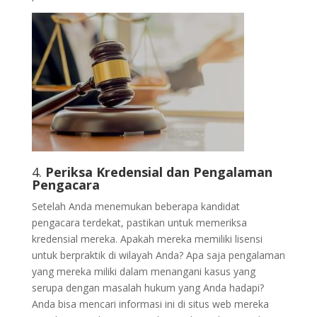
4.
Periksa Kredensial dan Pengalaman
Pengacara
Setelah Anda menemukan beberapa kandidat
pengacara terdekat, pastikan untuk memeriksa
kredensial mereka. Apakah mereka memiliki lisensi
untuk berpraktik di wilayah Anda? Apa saja pengalaman
yang mereka miliki dalam menangani kasus yang
serupa dengan masalah hukum yang Anda hadapi?
Anda bisa mencari informasi ini di situs web mereka