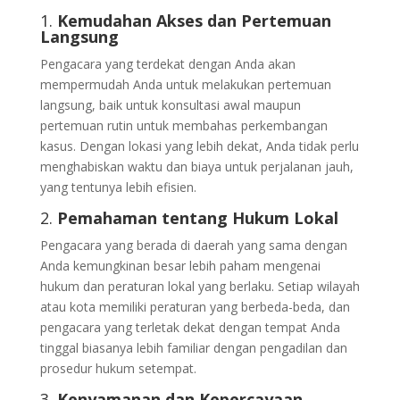
1.
Kemudahan Akses dan Pertemuan
Langsung
Pengacara yang terdekat dengan Anda akan
mempermudah Anda untuk melakukan pertemuan
langsung, baik untuk konsultasi awal maupun
pertemuan rutin untuk membahas perkembangan
kasus. Dengan lokasi yang lebih dekat, Anda tidak perlu
menghabiskan waktu dan biaya untuk perjalanan jauh,
yang tentunya lebih efisien.
2.
Pemahaman tentang Hukum Lokal
Pengacara yang berada di daerah yang sama dengan
Anda kemungkinan besar lebih paham mengenai
hukum dan peraturan lokal yang berlaku. Setiap wilayah
atau kota memiliki peraturan yang berbeda-beda, dan
pengacara yang terletak dekat dengan tempat Anda
tinggal biasanya lebih familiar dengan pengadilan dan
prosedur hukum setempat.
3.
Kenyamanan dan Kepercayaan