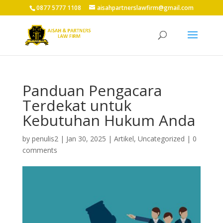
0877 5777 1108
aisahpartnerslawfirm@gmail.com
Panduan Pengacara
Terdekat untuk
Kebutuhan Hukum Anda
by
penulis2
|
Jan 30, 2025
|
Artikel
,
Uncategorized
|
0
comments