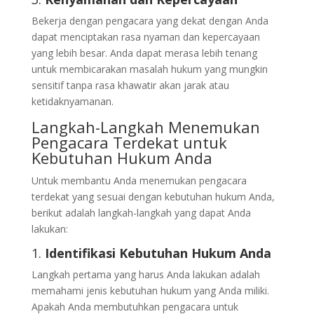
Bekerja dengan pengacara yang dekat dengan Anda
dapat menciptakan rasa nyaman dan kepercayaan
yang lebih besar. Anda dapat merasa lebih tenang
untuk membicarakan masalah hukum yang mungkin
sensitif tanpa rasa khawatir akan jarak atau
ketidaknyamanan.
Langkah-Langkah Menemukan
Pengacara Terdekat untuk
Kebutuhan Hukum Anda
Untuk membantu Anda menemukan pengacara
terdekat yang sesuai dengan kebutuhan hukum Anda,
berikut adalah langkah-langkah yang dapat Anda
lakukan:
1.
Identifikasi Kebutuhan Hukum Anda
Langkah pertama yang harus Anda lakukan adalah
memahami jenis kebutuhan hukum yang Anda miliki.
Apakah Anda membutuhkan pengacara untuk