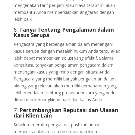
mengenakan tarif per jam atau biaya tetap? Ini akan
membantu Anda mempersiapkan anggaran dengan
lebih baik.
6.
Tanya Tentang Pengalaman dalam
Kasus Serupa
Pengacara yang berpengalaman dalam menangani
kasus serupa dengan masalah hukum Anda tentu akan
lebih dapat memberikan solusi yang efektif. Selama
konsultasi, tanyakan pengalaman pengacara dalam
menangani kasus yang mirip dengan situasi Anda.
Pengacara yang memiliki banyak pengalaman dalam
bidang yang relevan akan memiliki pemahaman yang
lebih mendalam tentang prosedur hukum yang perlu
diikuti dan kemungkinan hasil dari kasus Anda.
7.
Pertimbangkan Reputasi dan Ulasan
dari Klien Lain
Sebelum memilih pengacara, pastikan untuk
memeriksa ulasan atau testimoni dari klien