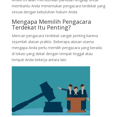
membantu Anda menemukan pengacara terdekat yang
sesuai dengan kebutuhan hukum Anda.
Mengapa Memilih Pengacara
Terdekat Itu Penting?
Mencari pengacara terdekat sangat penting karena
sejumlah alasan praktis. Beberapa alasan utama
mengapa Anda perlu memilih pengacara yang berada
di lokasi yang dekat dengan tempat tinggal atau
tempat Anda bekerja antara lain: