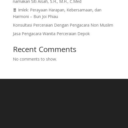
namakan Siti Aisah, S.H., M.H., C.Med
🧧 Imlek: Perayaan Harapan, Kebersamaan, dan
Harmoni – Bun Joi Phiau
Konsultasi Perceraian Dengan Pengacara Non Muslim
Jasa Pengacara Wanita Perceraian Depok
Recent Comments
No comments to show.