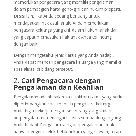
memerlukan pengacara yang memiliki pengalaman
dalam pembagian harta gono-gini dan hukum properti.
Di sisi lain, jika Anda sedang berjuang untuk
mendapatkan hak asuh anak, Anda memerlukan
pengacara keluarga yang ahli dalam hukum anak dan
yang dapat memastikan hak anak Anda terlindungi
dengan baik.
Dengan mengetahui jenis kasus yang Anda hadapi,
Anda dapat mencari pengacara keluarga yang memiliki
spesialisasi di bidang tersebut.
2.
Cari Pengacara dengan
Pengalaman dan Keahlian
Pengalaman adalah salah satu faktor utama yang perlu
dipertimbangkan saat memilih pengacara keluarga.
Anda ingin bekerja dengan seseorang yang sudah
berpengalaman menangani kasus serupa dengan yang
Anda hadapi. Pengacara yang berpengalaman tidak
hanya mengerti seluk-beluk hukum yang relevan, tetapi