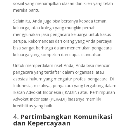
sosial yang menampilkan ulasan dari klien yang telah
mereka bantu.
Selain itu, Anda juga bisa bertanya kepada teman,
keluarga, atau kolega yang mungkin pernah
menggunakan jasa pengacara keluarga untuk kasus
serupa. Rekomendasi dari orang yang Anda percayai
bisa sangat berharga dalam menemukan pengacara
keluarga yang kompeten dan dapat diandalkan.
Untuk memperdalam riset Anda, Anda bisa mencari
pengacara yang terdaftar dalam organisasi atau
asosiasi hukum yang mengatur profesi pengacara. Di
Indonesia, misalnya, pengacara yang tergabung dalam
Ikatan Advokat Indonesia (IKADIN) atau Perhimpunan
Advokat Indonesia (PERADI) biasanya memiliki
kredibilitas yang baik.
4.
Pertimbangkan Komunikasi
dan Kepercayaan