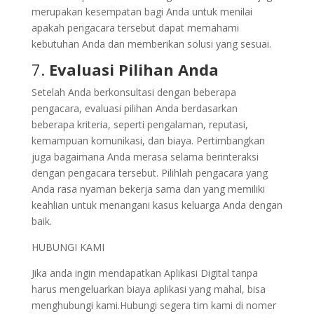
merupakan kesempatan bagi Anda untuk menilai
apakah pengacara tersebut dapat memahami
kebutuhan Anda dan memberikan solusi yang sesuai.
7.
Evaluasi Pilihan Anda
Setelah Anda berkonsultasi dengan beberapa
pengacara, evaluasi pilihan Anda berdasarkan
beberapa kriteria, seperti pengalaman, reputasi,
kemampuan komunikasi, dan biaya. Pertimbangkan
juga bagaimana Anda merasa selama berinteraksi
dengan pengacara tersebut. Pilihlah pengacara yang
Anda rasa nyaman bekerja sama dan yang memiliki
keahlian untuk menangani kasus keluarga Anda dengan
baik.
HUBUNGI KAMI
Jika anda ingin mendapatkan Aplikasi Digital tanpa
harus mengeluarkan biaya aplikasi yang mahal, bisa
menghubungi kami.Hubungi segera tim kami di nomer