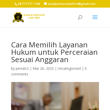
0877 5777 1108
aisahpartnerslawfirm@gmail.com
Cara Memilih Layanan
Hukum untuk Perceraian
Sesuai Anggaran
by
penulis2
|
Mar 26, 2025
|
Uncategorized
|
0
comments