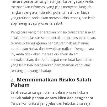
merasa cemas tentang hasilnya. Jika pengacara Anda
memberikan informasi yang jelas mengenai langkah-
langkah yang akan diambil, potensi hasil, dan biaya
yang terlibat, Anda akan merasa lebih tenang dan lebih
siap menghadapi proses tersebut.
Pengacara yang menerapkan prinsip transparansi akan
selalu menjelaskan setiap detail dari proses perceraian,
termasuk kemungkinan pengaturan hak asuh anak,
pembagian harta, dan kewajiban nafkah. Dengan cara
ini, Anda tidak akan merasa dibiarkan dalam
ketidakpastian, dan Anda dapat membuat keputusan
yang lebih baik berdasarkan pemahaman yang jelas
tentang apa yang dihadapi.
2.
Meminimalkan Risiko Salah
Paham
Salah satu tantangan utama dalam proses hukum
adalah
salah paham antara klien dan pengacara
.
Tanpa komunikasi yang jelas dan terbuka, bisa saja