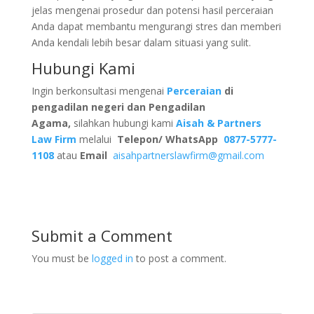
jelas mengenai prosedur dan potensi hasil perceraian
Anda dapat membantu mengurangi stres dan memberi
Anda kendali lebih besar dalam situasi yang sulit.
Hubungi Kami
Ingin berkonsultasi mengenai
Perceraian
di
pengadilan negeri dan Pengadilan
Agama,
silahkan hubungi kami
Aisah & Partners
Law Firm
melalui
Telepon/ WhatsApp
0877-5777-
1108
atau
Email
aisahpartnerslawfirm@gmail.com
Submit a Comment
You must be
logged in
to post a comment.