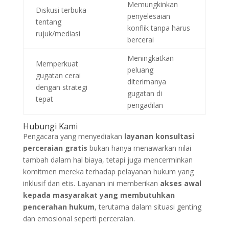
Memungkinkan
Diskusi terbuka
penyelesaian
tentang
konflik tanpa harus
rujuk/mediasi
bercerai
Meningkatkan
Memperkuat
peluang
gugatan cerai
diterimanya
dengan strategi
gugatan di
tepat
pengadilan
Hubungi Kami
Pengacara yang menyediakan
layanan konsultasi
perceraian gratis
bukan hanya menawarkan nilai
tambah dalam hal biaya, tetapi juga mencerminkan
komitmen mereka terhadap pelayanan hukum yang
inklusif dan etis. Layanan ini memberikan
akses awal
kepada masyarakat yang membutuhkan
pencerahan hukum
, terutama dalam situasi genting
dan emosional seperti perceraian.