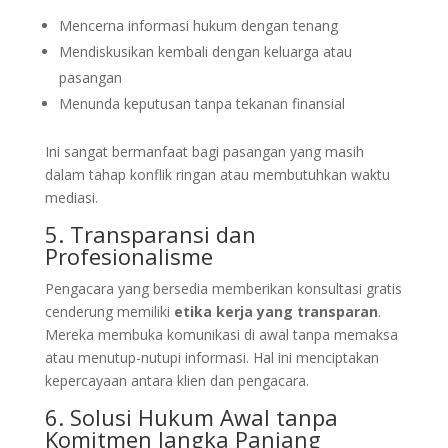
Mencerna informasi hukum dengan tenang
Mendiskusikan kembali dengan keluarga atau
pasangan
Menunda keputusan tanpa tekanan finansial
Ini sangat bermanfaat bagi pasangan yang masih
dalam tahap konflik ringan atau membutuhkan waktu
mediasi.
5. Transparansi dan
Profesionalisme
Pengacara yang bersedia memberikan konsultasi gratis
cenderung memiliki
etika kerja yang transparan
.
Mereka membuka komunikasi di awal tanpa memaksa
atau menutup-nutupi informasi. Hal ini menciptakan
kepercayaan antara klien dan pengacara.
6. Solusi Hukum Awal tanpa
Komitmen Jangka Panjang