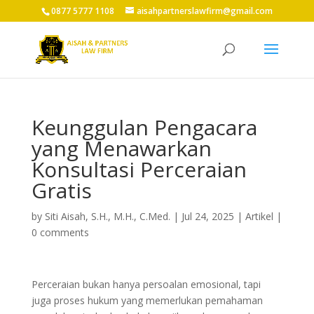
0877 5777 1108
aisahpartnerslawfirm@gmail.com
Keunggulan Pengacara
yang Menawarkan
Konsultasi Perceraian
Gratis
by
Siti Aisah, S.H., M.H., C.Med.
|
Jul 24, 2025
|
Artikel
|
0 comments
Perceraian bukan hanya persoalan emosional, tapi
juga proses hukum yang memerlukan pemahaman