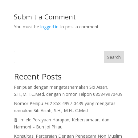
Submit a Comment
You must be
logged in
to post a comment.
Search
Recent Posts
Penipuan dengan mengatasnamakan Siti Aisah,
S.H.,M.H.C.Med. dengan Nomor Telpon 085849970439
Nomor Penipu +62 858-4997-0439 yang mengatas
namakan Siti Aisah, S.H., M.H., C.Med
🧧 Imlek: Perayaan Harapan, Kebersamaan, dan
Harmoni – Bun Joi Phiau
Konsultasi Perceraian Dengan Pengacara Non Muslim