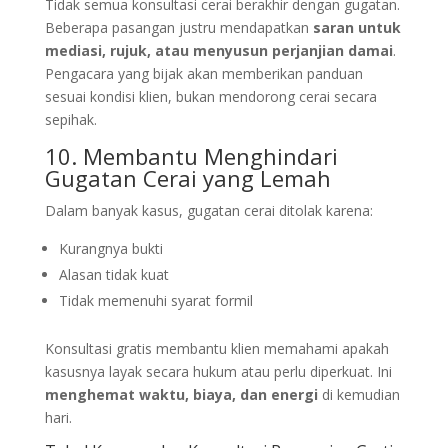
Tidak semua konsultasi cerai berakhir dengan gugatan.
Beberapa pasangan justru mendapatkan
saran untuk
mediasi, rujuk, atau menyusun perjanjian damai
.
Pengacara yang bijak akan memberikan panduan
sesuai kondisi klien, bukan mendorong cerai secara
sepihak.
10. Membantu Menghindari
Gugatan Cerai yang Lemah
Dalam banyak kasus, gugatan cerai ditolak karena:
Kurangnya bukti
Alasan tidak kuat
Tidak memenuhi syarat formil
Konsultasi gratis membantu klien memahami apakah
kasusnya layak secara hukum atau perlu diperkuat. Ini
menghemat waktu, biaya, dan energi
di kemudian
hari.