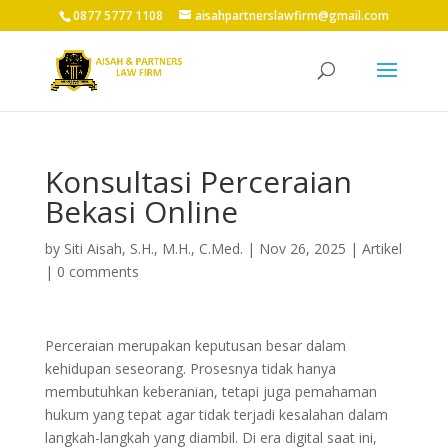
0877 5777 1108
aisahpartnerslawfirm@gmail.com
Konsultasi Perceraian
Bekasi Online
by
Siti Aisah, S.H., M.H., C.Med.
|
Nov 26, 2025
|
Artikel
|
0 comments
Perceraian merupakan keputusan besar dalam
kehidupan seseorang. Prosesnya tidak hanya
membutuhkan keberanian, tetapi juga pemahaman
hukum yang tepat agar tidak terjadi kesalahan dalam
langkah-langkah yang diambil. Di era digital saat ini,