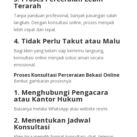
Terarah
Tanpa panduan profesional, banyak pasangan salah
langkah. Dengan konsultasi online, proses menjadi
lebih cepat dan tepat.
4. Tidak Perlu Takut atau Malu
Bagi klien yang belum siap bertemu langsung,
konsultasi online menjadi solusi aman secara
emosional.
Proses Konsultasi Perceraian Bekasi Online
Berikut gambaran prosesnya:
1. Menghubungi Pengacara
atau Kantor Hukum
Biasanya melalui WhatsApp atau website resmi.
2. Menentukan Jadwal
Konsultasi
Klien bisa memilih format konsultasi: chat, telepon,