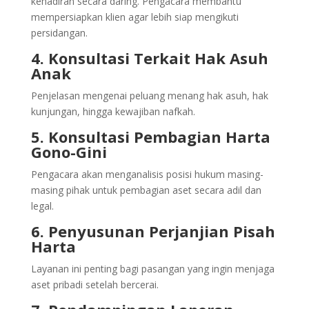
kehadiran secara daring. Pengacara membantu
mempersiapkan klien agar lebih siap mengikuti
persidangan.
4. Konsultasi Terkait Hak Asuh
Anak
Penjelasan mengenai peluang menang hak asuh, hak
kunjungan, hingga kewajiban nafkah.
5. Konsultasi Pembagian Harta
Gono-Gini
Pengacara akan menganalisis posisi hukum masing-
masing pihak untuk pembagian aset secara adil dan
legal.
6. Penyusunan Perjanjian Pisah
Harta
Layanan ini penting bagi pasangan yang ingin menjaga
aset pribadi setelah bercerai.