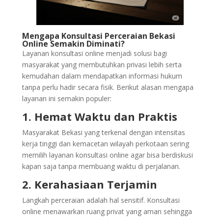
Mengapa Konsultasi Perceraian Bekasi
Online Semakin Diminati?
Layanan konsultasi online menjadi solusi bagi
masyarakat yang membutuhkan privasi lebih serta
kemudahan dalam mendapatkan informasi hukum
tanpa perlu hadir secara fisik. Berikut alasan mengapa
layanan ini semakin populer:
1. Hemat Waktu dan Praktis
Masyarakat Bekasi yang terkenal dengan intensitas
kerja tinggi dan kemacetan wilayah perkotaan sering
memilih layanan konsultasi online agar bisa berdiskusi
kapan saja tanpa membuang waktu di perjalanan.
2. Kerahasiaan Terjamin
Langkah perceraian adalah hal sensitif. Konsultasi
online menawarkan ruang privat yang aman sehingga