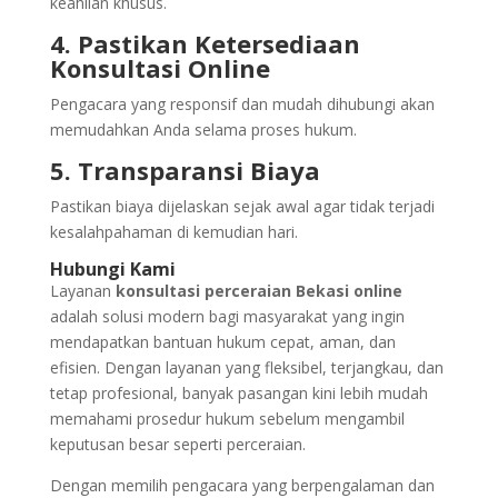
keahlian khusus.
4. Pastikan Ketersediaan
Konsultasi Online
Pengacara yang responsif dan mudah dihubungi akan
memudahkan Anda selama proses hukum.
5. Transparansi Biaya
Pastikan biaya dijelaskan sejak awal agar tidak terjadi
kesalahpahaman di kemudian hari.
Hubungi Kami
Layanan
konsultasi perceraian Bekasi online
adalah solusi modern bagi masyarakat yang ingin
mendapatkan bantuan hukum cepat, aman, dan
efisien. Dengan layanan yang fleksibel, terjangkau, dan
tetap profesional, banyak pasangan kini lebih mudah
memahami prosedur hukum sebelum mengambil
keputusan besar seperti perceraian.
Dengan memilih pengacara yang berpengalaman dan